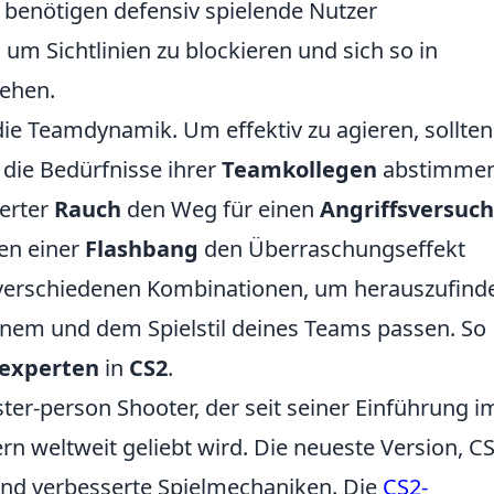
 benötigen defensiv spielende Nutzer
, um Sichtlinien zu blockieren und sich so in
iehen.
 die Teamdynamik. Um effektiv zu agieren, sollten
 die Bedürfnisse ihrer
Teamkollegen
abstimmen
ierter
Rauch
den Weg für einen
Angriffsversuch
en einer
Flashbang
den Überraschungseffekt
verschiedenen Kombinationen, um herauszufind
inem und dem Spielstil deines Teams passen. So
experten
in
CS2
.
rster-person Shooter, der seit seiner Einführung i
rn weltweit geliebt wird. Die neueste Version, CS
und verbesserte Spielmechaniken. Die
CS2-