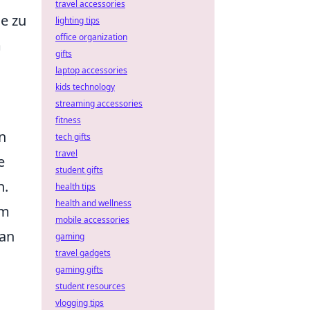
travel accessories
e zu
lighting tips
office organization
m
gifts
laptop accessories
kids technology
streaming accessories
fitness
n
tech gifts
travel
e
student gifts
n.
health tips
health and wellness
um
mobile accessories
man
gaming
travel gadgets
gaming gifts
student resources
vlogging tips