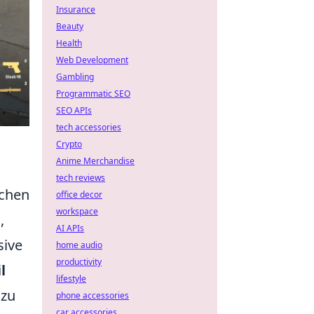
Insurance
Beauty
Health
Web Development
Gambling
Programmatic SEO
SEO APIs
tech accessories
Crypto
Anime Merchandise
tech reviews
schen
office decor
workspace
,
AI APIs
sive
home audio
productivity
l
lifestyle
 zu
phone accessories
car accessories