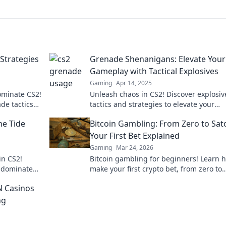
Strategies
Grenade Shenanigans: Elevate Your
Gameplay with Tactical Explosives
Gaming
Apr 14, 2025
dominate CS2!
Unleash chaos in CS2! Discover explosiv
de tactics
tactics and strategies to elevate your
e.
gameplay and dominate the competitio
he Tide
Bitcoin Gambling: From Zero to Sat
grenade mastery.
Your First Bet Explained
Gaming
Mar 24, 2026
in CS2!
Bitcoin gambling for beginners! Learn 
o dominate
make your first crypto bet, from zero to
ch in your
Satoshi. Your guide to safe, fun Bitcoin
N Casinos
casinos.
ng