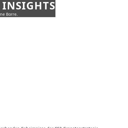
 INSIGHTS
nne Borre.