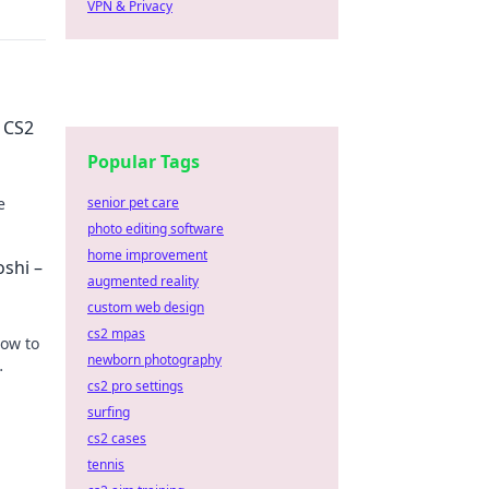
VPN & Privacy
 CS2
Popular Tags
e
senior pet care
photo editing software
n with
home improvement
oshi –
augmented reality
custom web design
cs2 mpas
how to
newborn photography
cs2 pro settings
surfing
cs2 cases
tennis