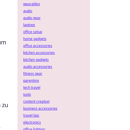
wearables
audio
audio gear
laptops
office setup
home gadgets
 um
office accessories
kitchen accessories
kitchen gadgets
audio accessories
fitness gear
parenting
tech travel
tools
content creation
 zu
business accessories
travel tips
electronics
,
office lighting