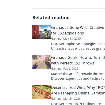
Related reading
Grenades Gone Wild: Creative 
for CS2 Explosions
Gaming
May 18, 2025
Discover explosive strategies to 
Unleash chaos with creative grena
that will leave your enemies in aw
Grenade Goals: How to Turn t
with Perfect CS2 Throws
Gaming
Feb 5, 2025
Master the art of grenade throws 
Discover expert tips and tactics t
the battlefield and turn every mat
Decentralized Wins: Why TRO
favor.
Are Reshaping Online Gambli
Gaming
Mar 24, 2026
Discover how TRON casinos are