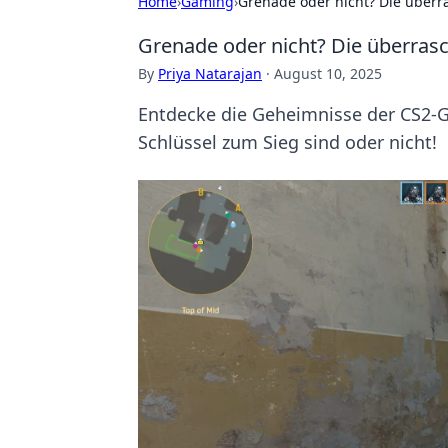
Home
›
Gaming
›
Grenade oder nicht? Die über
Grenade oder nicht? Die überras
By
Priya Natarajan
·
August 10, 2025
Entdecke die Geheimnisse der CS2-G
Schlüssel zum Sieg sind oder nicht!