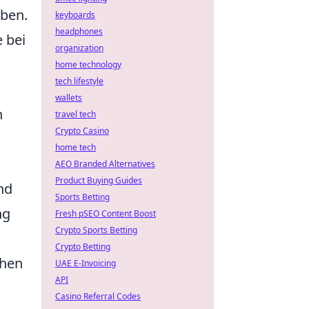
iben.
keyboards
headphones
e bei
organization
home technology
tech lifestyle
wallets
n
travel tech
Crypto Casino
home tech
AEO Branded Alternatives
Product Buying Guides
nd
Sports Betting
ng
Fresh pSEO Content Boost
Crypto Sports Betting
Crypto Betting
chen
UAE E-Invoicing
API
Casino Referral Codes