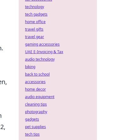
technology
tech gadgets
home office
travel gifts
travel gear
gaming accessories
.
UAE E-Invoicing & Tax
audio technology
biking
back to school
en,
accessories
home decor
audio equipment
cleaning tips
photography
m
gadgets
2,
pet supplies
tech tips