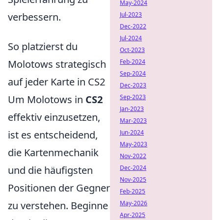
May-2024
verbessern.
Jul-2023
Dec-2022
Jul-2024
So platzierst du
Oct-2023
Molotows strategisch
Feb-2024
Sep-2024
auf jeder Karte in CS2
Dec-2023
Um Molotows in
CS2
Sep-2023
Jan-2023
effektiv einzusetzen,
Mar-2023
ist es entscheidend,
Jun-2024
May-2023
die Kartenmechanik
Nov-2022
und die häufigsten
Dec-2024
Nov-2025
Positionen der Gegner
Feb-2025
zu verstehen. Beginne
May-2026
Apr-2025