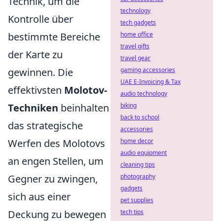
Technik, um die
technology
Kontrolle über
tech gadgets
bestimmte Bereiche
home office
travel gifts
der Karte zu
travel gear
gewinnen. Die
gaming accessories
UAE E-Invoicing & Tax
effektivsten
Molotov-
audio technology
Techniken
beinhalten
biking
back to school
das strategische
accessories
Werfen des Molotovs
home decor
audio equipment
an engen Stellen, um
cleaning tips
Gegner zu zwingen,
photography
gadgets
sich aus einer
pet supplies
Deckung zu bewegen
tech tips