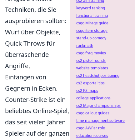
cs2 aim training
Techniken, die Sie
keyword ranking
functional training
ausprobieren sollten:
csgo Mirage guide
Wurf über Objekte,
csgo item storage
stand-up comedy
Quick Throws für
rankmath
überraschende
csgo frag movies
cs2 pistol rounds
Angriffe,
website templates
Einfangen von
cs2 headshot positioning
cs2 esportal tips
Gegnern in Ecken.
cs2 KZ maps
Counter-Strike ist ein
college applications
cs2 Major championships
beliebtes Online-Spiel,
csgo callout guides
das seit vielen Jahren
time management software
csgo AWPer role
Spieler auf der ganzen
education courses