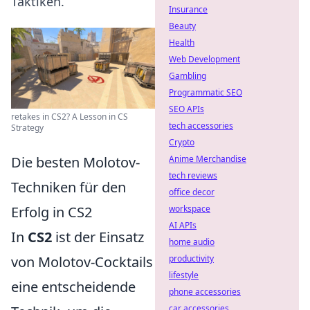
Taktiken.
Insurance
Beauty
Health
Web Development
Gambling
Programmatic SEO
SEO APIs
retakes in CS2? A Lesson in CS
tech accessories
Strategy
Crypto
Die besten Molotov-
Anime Merchandise
tech reviews
Techniken für den
office decor
Erfolg in CS2
workspace
AI APIs
In
CS2
ist der Einsatz
home audio
von Molotov-Cocktails
productivity
lifestyle
eine entscheidende
phone accessories
car accessories