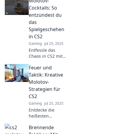
Molotov-
CS2! Hol dir die
besten Tipps und
Cocktails: So
Tricks für dein
entzündest du
nächstes Spiel!
das
Spielgeschehen
in CS2
Gaming
Jul 25, 2025
Entfessle das
Chaos in CS2 mit
Molotov-Cocktails!
Feuer und
Entdecke die
besten Tipps, um
Taktik: Kreative
das
Molotov-
Spielgeschehen zu
Strategien für
dominieren.
CS2
Gaming
Jul 25, 2025
Entdecke die
heißesten
Molotov-Strategien
Brennende
für CS2! Maximiere
deinen Erfolg mit