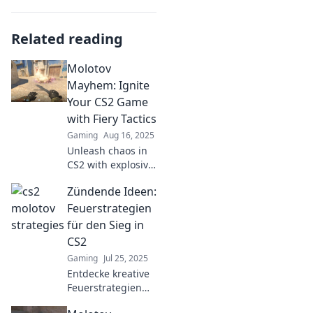
Related reading
Molotov
Mayhem: Ignite
Your CS2 Game
with Fiery Tactics
Gaming
Aug 16, 2025
Unleash chaos in
CS2 with explosive
strategies! Dive
Zündende Ideen:
into Molotov
Mayhem and
Feuerstrategien
ignite your
für den Sieg in
gaming skills like
CS2
never before!
Gaming
Jul 25, 2025
Entdecke kreative
Feuerstrategien
für den Sieg in