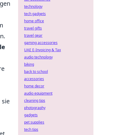
ngen
technology
tech gadgets
home office
m
travel gifts
n.
travel gear
gaming accessories
le
UAE E-Invoicing & Tax
audio technology
biking
re
back to school
accessories
home decor
audio equipment
 sie
cleaning tips
photography
gadgets
pet supplies
tech tips
et.