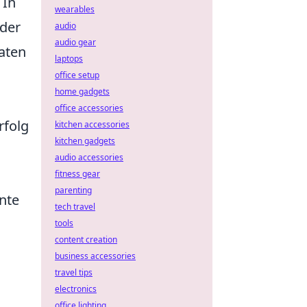
 In
wearables
oder
audio
audio gear
aten
laptops
office setup
home gadgets
office accessories
rfolg
kitchen accessories
kitchen gadgets
audio accessories
fitness gear
parenting
nte
tech travel
tools
content creation
business accessories
travel tips
electronics
office lighting