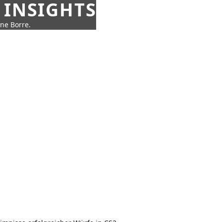
 INSIGHTS
nne Borre.