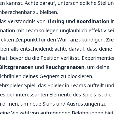
en kannst. Achte darauf, unterschiedliche Stellu
berechenbar zu bleiben.
 das Verständnis von
Timing
und
Koordination
i
tion mit Teamkollegen unglaublich effektiv sei
ekten Zeitpunkt für den Wurf anzukündigen.
Zie
benfalls entscheidend; achte darauf, dass deine
at, bevor du die Position verlässt. Experimentie
Blitzgranaten
und
Rauchgranaten
, um deine
ichtlinien deines Gegners zu blockieren.
ehrspieler-Spiel, das Spieler in Teams aufteilt und
es der interessanten Elemente des Spiels ist die
zu öffnen, um neue Skins und Ausrüstungen zu
r eine Vielzahl von aufregenden Belohnungen biet