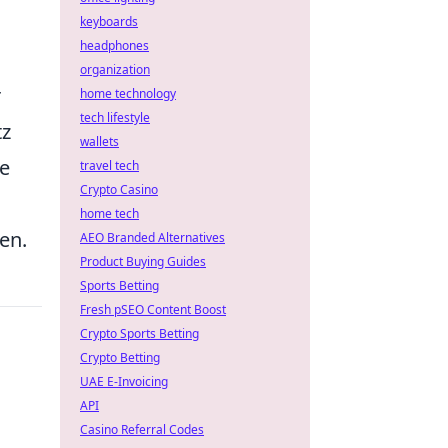
keyboards
headphones
organization
r
home technology
tech lifestyle
tz
wallets
ie
travel tech
Crypto Casino
home tech
en.
AEO Branded Alternatives
Product Buying Guides
Sports Betting
Fresh pSEO Content Boost
Crypto Sports Betting
Crypto Betting
UAE E-Invoicing
API
Casino Referral Codes