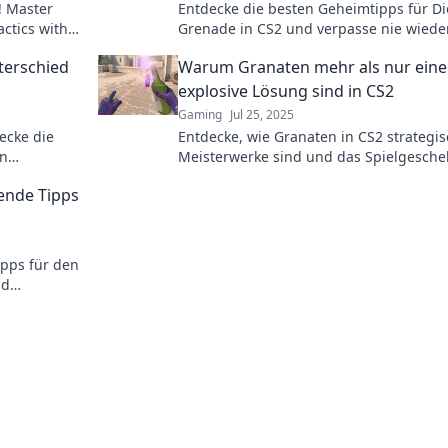
! Master
Entdecke die besten Geheimtipps für Di
ctics with
Grenade in CS2 und verpasse nie wiede
n now!
perfekten Wurf! Dein ultimatives
terschied
Warum Granaten mehr als nur eine
Waffenarsenal wartet!
explosive Lösung sind in CS2
Gaming
Jul 25, 2025
ecke die
Entdecke, wie Granaten in CS2 strategi
en
Meisterwerke sind und das Spielgesch
r erfahren!
entscheidend beeinflussen!
ende Tipps
pps für den
nd
er Grenade