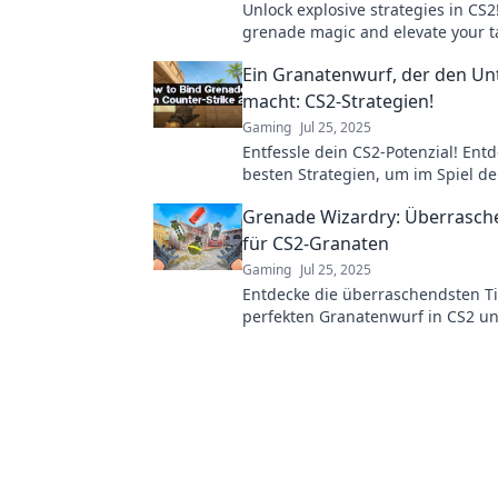
Unlock explosive strategies in CS2
grenade magic and elevate your ta
these game-changing tips. Dive i
Ein Granatenwurf, der den Un
macht: CS2-Strategien!
Gaming
Jul 25, 2025
Entfessle dein CS2-Potenzial! Entd
besten Strategien, um im Spiel d
Unterschied zu machen. Jetzt meh
Grenade Wizardry: Überrasch
für CS2-Granaten
Gaming
Jul 25, 2025
Entdecke die überraschendsten Ti
perfekten Granatenwurf in CS2 u
dominiere das Spiel wie ein wahr
Wizard!