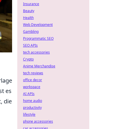
Insurance
Beauty
Health
Web Development
Gambling
Programmatic SEO
SEO APIs
tech accessories
Crypto
Anime Merchandise
tech reviews
rlage
office decor
workspace
t es
AI APIs
, die
home audio
productivity
lifestyle
phone accessories
car accessories