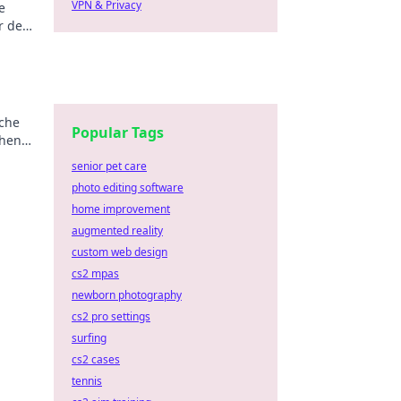
VPN & Privacy
e
r den
sche
Popular Tags
ehen
senior pet care
photo editing software
home improvement
augmented reality
custom web design
cs2 mpas
newborn photography
cs2 pro settings
surfing
cs2 cases
tennis