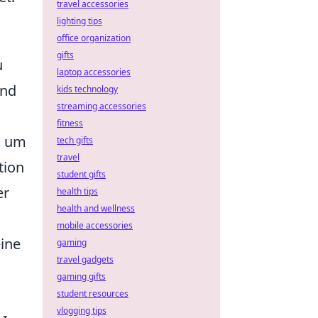
travel accessories
lighting tips
office organization
gifts
u
laptop accessories
nd
kids technology
streaming accessories
fitness
, um
tech gifts
travel
tion
student gifts
er
health tips
health and wellness
mobile accessories
eine
gaming
travel gadgets
gaming gifts
student resources
vlogging tips