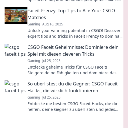
pro. Don't miss out on winning strategies!
Faceit Frenzy: Top Tips to Ace Your CSGO
Matches
Gaming
Aug 16, 2025
Unlock your winning potential in CSGO! Discover
expert tips and tricks in Faceit Frenzy to dominate
your matches and rise through the ranks!
CSGO Faceit Geheimnisse: Dominiere dein
Spiel mit diesen cleveren Tricks
Gaming
Jul 25, 2025
Entdecke geheime Tricks für CSGO Faceit!
Steigere deine Fähigkeiten und dominiere das
Spiel wie nie zuvor – klicke jetzt!
So überlistest du die Gegner: CSGO Faceit
Hacks, die wirklich funktionieren
Gaming
Jul 25, 2025
Entdecke die besten CSGO Faceit Hacks, die dir
helfen, deine Gegner zu überlisten und jedes
Match zu dominieren!