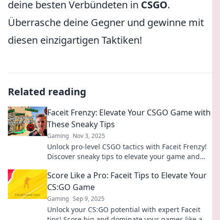
deine besten Verbündeten in
CSGO
.
Überrasche deine Gegner und gewinne mit
diesen einzigartigen Taktiken!
Related reading
Faceit Frenzy: Elevate Your CSGO Game with
These Sneaky Tips
Gaming
Nov 3, 2025
Unlock pro-level CSGO tactics with Faceit Frenzy!
Discover sneaky tips to elevate your game and
dominate the competition today!
Score Like a Pro: Faceit Tips to Elevate Your
CS:GO Game
Gaming
Sep 9, 2025
Unlock your CS:GO potential with expert Faceit
tips! Score big and dominate your games like a