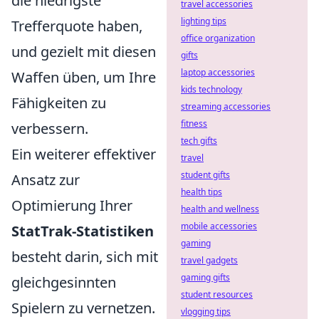
die niedrigste
travel accessories
lighting tips
Trefferquote haben,
office organization
und gezielt mit diesen
gifts
laptop accessories
Waffen üben, um Ihre
kids technology
Fähigkeiten zu
streaming accessories
fitness
verbessern.
tech gifts
Ein weiterer effektiver
travel
student gifts
Ansatz zur
health tips
Optimierung Ihrer
health and wellness
mobile accessories
StatTrak-Statistiken
gaming
besteht darin, sich mit
travel gadgets
gaming gifts
gleichgesinnten
student resources
Spielern zu vernetzen.
vlogging tips