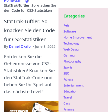
Home
›
Gaming
›
StatTrak-Tüftler: So knacken Sie
den Code für CS2-Statistiken
Categories
StatTrak-Tüftler: So
Pets
knacken Sie den Code
Software
Home Improvement
für CS2-Statistiken
Technology
By
Daniel Okafor
·
June 8, 2025
Web Design
Gaming
Entdecken Sie die
Photography
Geheimnisse von CS2-
Sports
Statistiken! Knacken Sie
SEO
den StatTrak-Code und
Fitness
heben Sie Ihr Spiel auf
Entertainment
das nächste Level!
Education
Travel
Cars
Finance