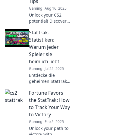
Tips
Gaming
Aug 16, 2025
Unlock your CS2
potential! Discover
hidden StatTrak
StatTrak-
secrets to elevate
your gameplay and
Statistiken:
dominate the
Warum jeder
competition.
Spieler sie
heimlich liebt
Gaming
Jul 25, 2025
Entdecke die
geheimen StatTrak-
Statistiken, die
Fortune Favors
jeden Gamer
faszinieren! Warum
the StatTrak: How
Spieler ohne Zufall
to Track Your Way
nicht leben können
to Victory
– jetzt lesen!
Gaming
Feb 5, 2025
Unlock your path to
victory with