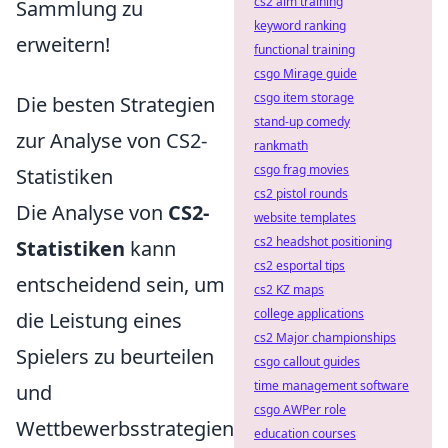
cs2 aim training
Sammlung zu
keyword ranking
erweitern!
functional training
csgo Mirage guide
csgo item storage
Die besten Strategien
stand-up comedy
zur Analyse von CS2-
rankmath
csgo frag movies
Statistiken
cs2 pistol rounds
Die Analyse von
CS2-
website templates
cs2 headshot positioning
Statistiken
kann
cs2 esportal tips
entscheidend sein, um
cs2 KZ maps
college applications
die Leistung eines
cs2 Major championships
Spielers zu beurteilen
csgo callout guides
time management software
und
csgo AWPer role
Wettbewerbsstrategien
education courses