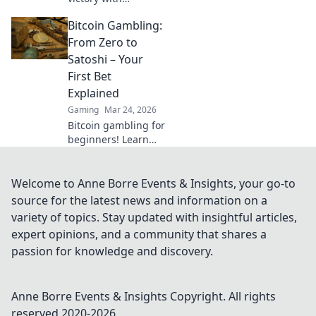
StatTrak! Master
Bitcoin Gambling:
tracking, boost your
game, and rise
From Zero to
above the
Satoshi – Your
competition today!
First Bet
Explained
Gaming
Mar 24, 2026
Bitcoin gambling for
beginners! Learn
how to make your
first crypto bet, from
zero to Satoshi. Your
Welcome to Anne Borre Events & Insights, your go-to
guide to safe, fun
source for the latest news and information on a
Bitcoin casinos.
variety of topics. Stay updated with insightful articles,
expert opinions, and a community that shares a
passion for knowledge and discovery.
Anne Borre Events & Insights
Copyright. All rights
reserved 2020-
2026