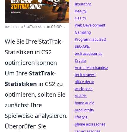
Insurance
Beauty
Health
Web Development
best cheap StatTrak skins in CS:GO ...
Gambling
Programmatic SEO
Wie Sie Ihre StatTrak-
SEO APIs
Statistiken in CS2
tech accessories
Crypto
optimieren können
Anime Merchandise
Um Ihre
StatTrak-
tech reviews
office decor
Statistiken
in CS2 zu
workspace
optimieren, sollten Sie
AI APIs
home audio
zunächst Ihre
productivity
Spielweise analysieren.
lifestyle
phone accessories
Überprüfen Sie
car accessories