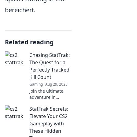
bereichert.
Related reading
Chasing StatTrak:
The Quest for a
Perfectly Tracked
Kill Count
Gaming
Aug 29, 2025
Join the ultimate
adventure in
Chasing StatTrak as
StatTrak Secrets:
we uncover secrets,
strategies, and tips
Elevate Your CS2
for the perfect kill
Gameplay with
count!
These Hidden