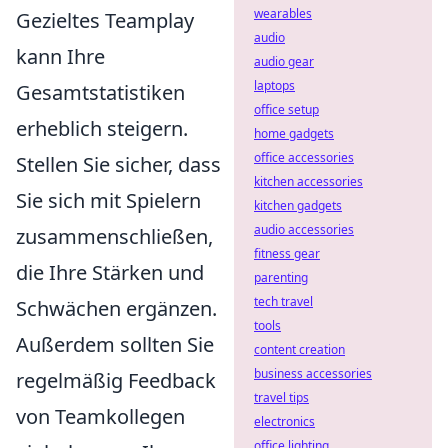
wearables
Gezieltes Teamplay
audio
kann Ihre
audio gear
laptops
Gesamtstatistiken
office setup
erheblich steigern.
home gadgets
office accessories
Stellen Sie sicher, dass
kitchen accessories
Sie sich mit Spielern
kitchen gadgets
audio accessories
zusammenschließen,
fitness gear
die Ihre Stärken und
parenting
tech travel
Schwächen ergänzen.
tools
Außerdem sollten Sie
content creation
business accessories
regelmäßig Feedback
travel tips
von Teamkollegen
electronics
office lighting