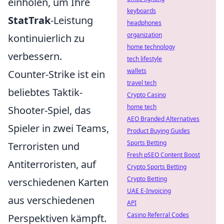
einholen, um Ihre
keyboards
StatTrak
-Leistung
headphones
organization
kontinuierlich zu
home technology
verbessern.
tech lifestyle
wallets
Counter-Strike ist ein
travel tech
beliebtes Taktik-
Crypto Casino
home tech
Shooter-Spiel, das
AEO Branded Alternatives
Spieler in zwei Teams,
Product Buying Guides
Sports Betting
Terroristen und
Fresh pSEO Content Boost
Antiterroristen, auf
Crypto Sports Betting
Crypto Betting
verschiedenen Karten
UAE E-Invoicing
aus verschiedenen
API
Casino Referral Codes
Perspektiven kämpft.