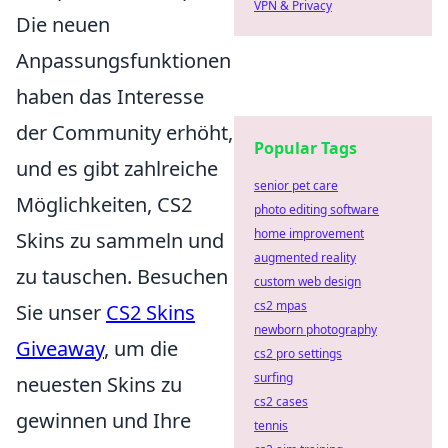
VPN & Privacy
Die neuen
Anpassungsfunktionen
haben das Interesse
der Community erhöht,
Popular Tags
und es gibt zahlreiche
senior pet care
Möglichkeiten, CS2
photo editing software
home improvement
Skins zu sammeln und
augmented reality
zu tauschen. Besuchen
custom web design
cs2 mpas
Sie unser
CS2 Skins
newborn photography
Giveaway
, um die
cs2 pro settings
surfing
neuesten Skins zu
cs2 cases
gewinnen und Ihre
tennis